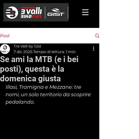
Post
Tre Valli by Gist
7 dic 2025
Tempo di lettura: 1 min
Se ami la MTB (e i bei
posti), questa è la
domenica giusta
Illasi, Tramigna e Mezzane: tre 
nomi, un solo territorio da scoprire 
pedalando.