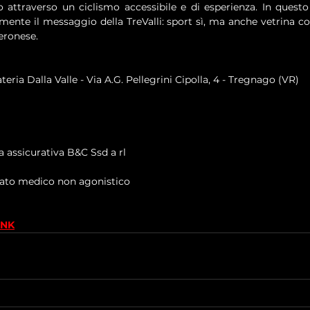
io attraverso un ciclismo accessibile e di esperienza. In questo
rmente il messaggio della TreValli: sport sì, ma anche vetrina co
veronese.
teria Dalla Valle - Via A.G. Pellegrini Cipolla, 4 - Tregnago (VR)
a assicurativa B&C Ssd a rl
icato medico non agonistico
INK