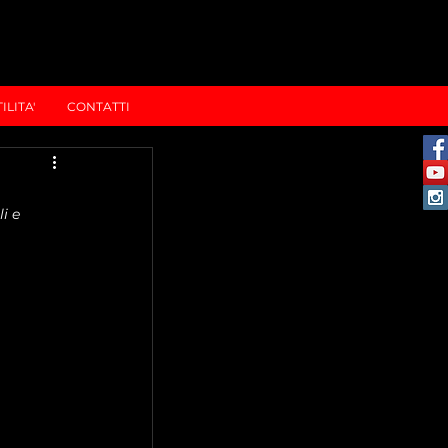
ILITA'
CONTATTI
i e 