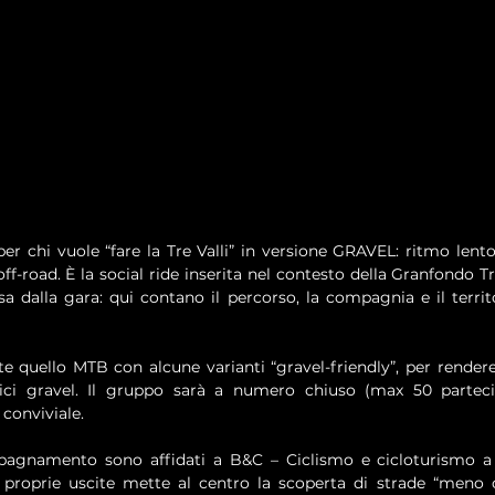
er chi vuole “fare la Tre Valli” in versione GRAVEL: ritmo lento, 
f-road. È la social ride inserita nel contesto della Granfondo Tre
 dalla gara: qui contano il percorso, la compagnia e il territo
rte quello MTB con alcune varianti “gravel-friendly”, per rendere 
bici gravel. Il gruppo sarà a numero chiuso (max 50 partecip
conviviale. 
pagnamento sono affidati a B&C – Ciclismo e cicloturismo a 
e proprie uscite mette al centro la scoperta di strade “meno o