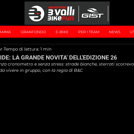
AMMA
GRANFONDO
E-BIKE
PER I TEAM
NEWS
UT
ar
Tempo di lettura: 1 min
IDE: LA GRANDE NOVITA' DELL'EDIZIONE 26
a cronometro e senza stress: strade bianche, sterrati scorrevol
 da vivere in gruppo, con la regia di B&C