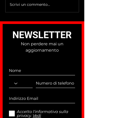
Scrivi un commento...
Da San Monte al Ponte
TreValliNessun
degli Svizzeri: la variante
ancora Inclusivit
2026 che trasforma un
sensibilizzazion
“problema” in un tratto da
all'edizione 202
ricordare
NEWSLETTER
Non perdere mai un
aggiornamento
Accetto l'informativa sulla
privacy.
Vedi