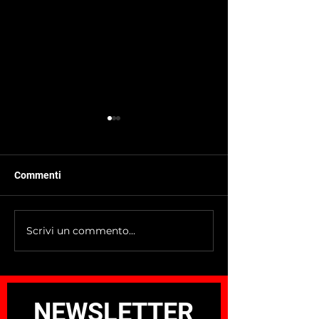
Commenti
Scrivi un commento...
Da San Monte al Ponte
Iscrizioni in chi
degli Svizzeri: la variante
definitiva gioved
2026 che trasforma un
marzo alle ore 2
“problema” in un tratto da
ricordare
NEWSLETTER