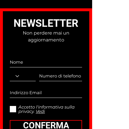
2026 che trasforma un
marzo alle ore 2
“problema” in un tratto da
ricordare
NEWSLETTER
Non perdere mai un
aggiornamento
Accetto l'informativa sulla
privacy.
Vedi
CONFERMA