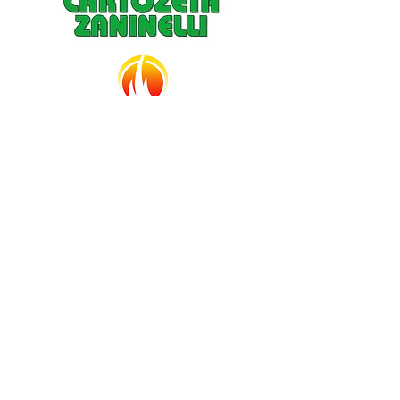
Strutture selezionate per prendersi cura
di te, della tua famiglia e della bicicletta.
Ospitalità garantita!