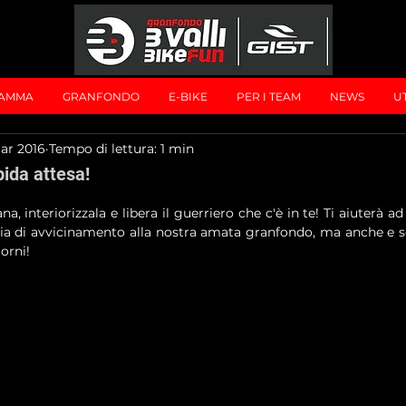
AMMA
GRANFONDO
E-BIKE
PER I TEAM
NEWS
UT
ar 2016
Tempo di lettura: 1 min
pida attesa!
a, interiorizzala e libera il guerriero che c'è in te! Ti aiuterà ad
ia di avvicinamento alla nostra amata granfondo, ma anche e s
iorni!  