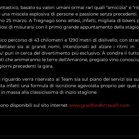
tastico, basato su valori umani ormai rari quali "amicizia" e "ris
una miscela esplosiva di persone e passione senza precedenti. E
mo 25 marzo. A Tregnago sono attesi, infatti, migliaia di bikers p
liosi di misurarsi con il primo grande appuntamento della stagio
ssico percorso di 43 chilometri e 1290 metri di dislivello, con stra
ttano sia ai grandi nomi, intenzionati ad alzare i ritmi in  v
u' puri in cerca del divertimento più esclusivo. A condire il tutto,
ti che animeranno le terre dell'Amarone, pregiato vino conosciut
 giorni precedenti la gara.
guardo verrà riservato ai Team sia sul piano dei servizi sia sul
a infatti una formula di iscrizione agevolata proprio per quei 
in massa alla classicissima di inizio stagione.
sono disponibili sul sito internet 
www.granfondotrevalli.com