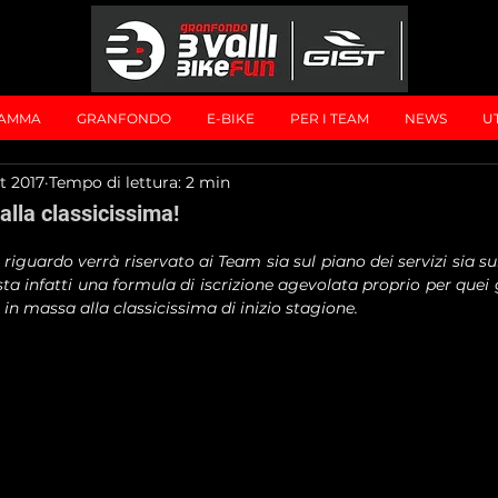
AMMA
GRANFONDO
E-BIKE
PER I TEAM
NEWS
UT
t 2017
Tempo di lettura: 2 min
alla classicissima!
guardo verrà riservato ai Team sia sul piano dei servizi sia sul
a infatti una formula di iscrizione agevolata proprio per quei 
in massa alla classicissima di inizio stagione.