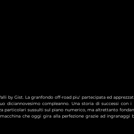
li by Gist. La granfondo off-road piu' partecipata ed apprezzata d
suo diciannovesimo compleanno. Una storia di successi con i p
a particolari sussulti sul piano numerico, ma altrettanto fondam
 macchina che oggi gira alla perfezione grazie ad ingranaggi be