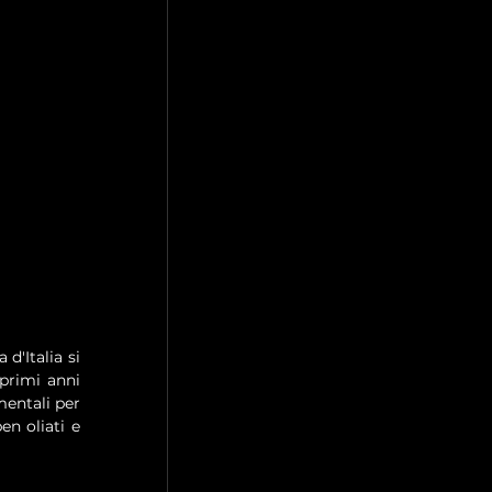
'Italia si 
rimi anni 
entali per 
n oliati e 