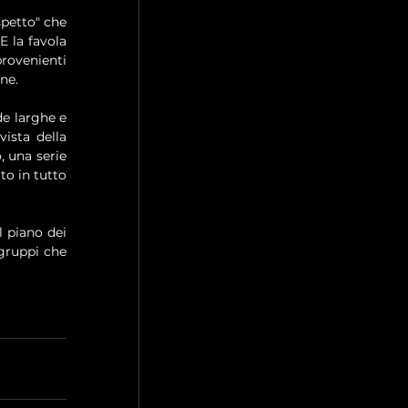
petto" che 
 la favola 
rovenienti 
ne. 
de larghe e 
ista della 
 una serie 
o in tutto 
 piano dei 
gruppi che 