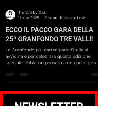
Tre Valli by Gist
11 mar 2025
Tempo di lettura: 1 min
ECCO IL PACCO GARA DELLA
25ª GRANFONDO TRE VALLI!
La Granfondo più partecipata d’Italia si
avvicina e per celebrare questa edizione
speciale, abbiamo pensato a un pacco gara
esclusivo in...
NEWSLETTER
Non perdere mai un
aggiornamento